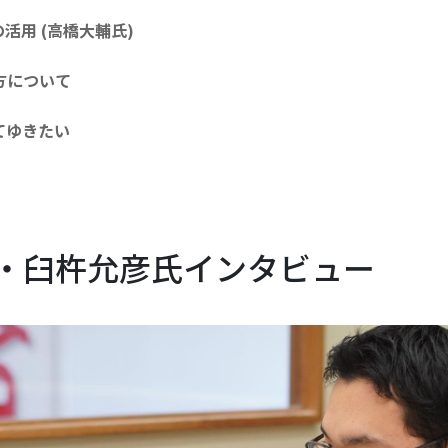
活用 (高橋大輔氏)
げ方について
てゆきたい
部・臼杵允彦氏インタビュー