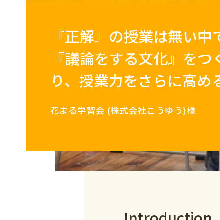
『正解』の授業は無い中
『議論をする文化』をつ
り、授業力をさらに高め
花まる学習会 (株式会社こうゆう)様
Introduction