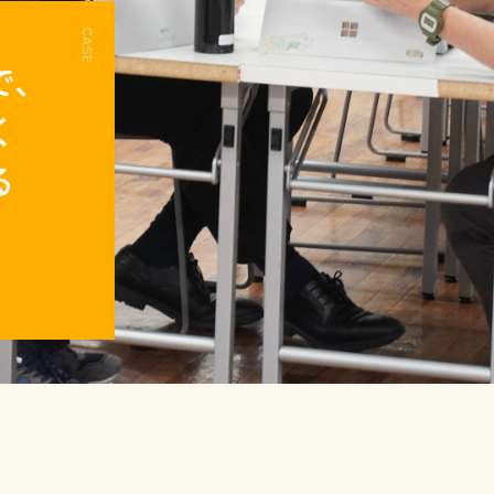
CASE
で、
く
る