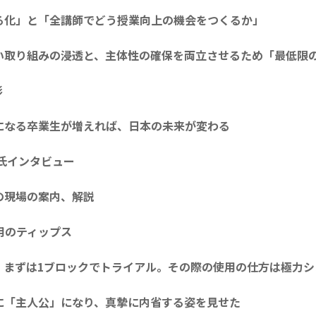
る化」と「全講師でどう授業向上の機会をつくるか」
い取り組みの浸透と、主体性の確保を両立させるため「最低限
形
になる卒業生が増えれば、日本の未来が変わる
輔氏インタビュー
の現場の案内、解説
運用のティップス
、まずは1ブロックでトライアル。その際の使用の仕方は極力シ
に「主人公」になり、真摯に内省する姿を見せた