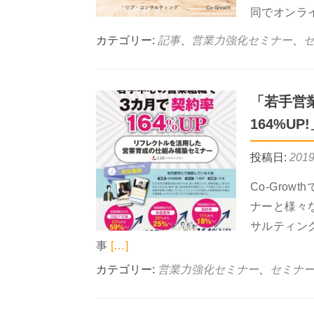
同でオンラ
カテゴリー:
記事
、
営業力強化セミナー
、
セ
「若手営
164%U
投稿日:
201
Co-Gro
ナーと様々
サルティン
Read more about 「若手営業
事
[…]
カテゴリー:
営業力強化セミナー
、
セミナー