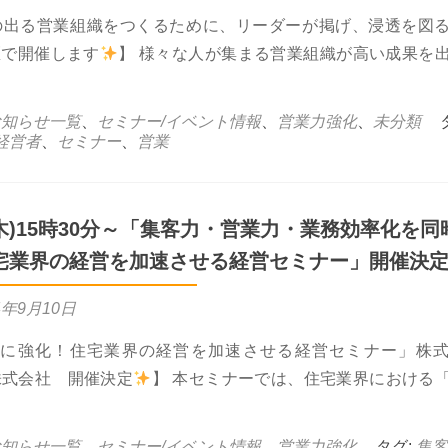
の出る営業組織をつくるために、リーダーが掲げ、浸透を図
区で開催します
】 様々な人が集まる営業組織が高い成果を
t 10月17日(木)17時00分～経営者・営業リーダーの皆さ
お知らせ一覧
、
セミナー/イベント情報
、
営業力強化
、
未分類
経営者
、
セミナー
、
営業
(木)15時30分～「集客力・営業力・業務効率化を同
宅業界の経営を加速させる経営セミナー」開催決
4年9月10日
時に強化！住宅業界の経営を加速させる経営セミナー」株
h株式会社 開催決定
】 本セミナーでは、住宅業界における
6日(木)15時30分～「集客力・営業力・業務効率化を同時に強化！
お知らせ一覧
、
セミナー/イベント情報
、
営業力強化
タグ:
集客