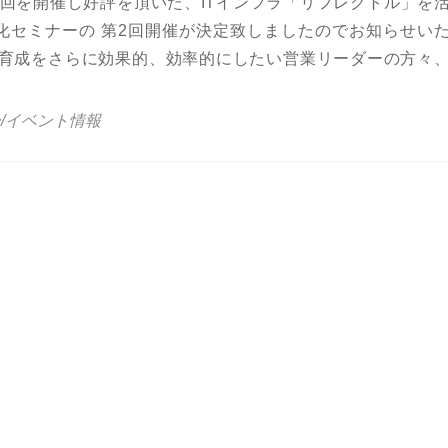
に初回を開催し好評を頂いた、ITインフラ「リフレクトル」を
化セミナーの 第2回開催が決定致しましたのでお知らせい
力育成をさらに効果的、効率的にしたい営業リーダーの方々
セミナーを2017/10/12（木）の16時〜18時で開催します
/イベント情報