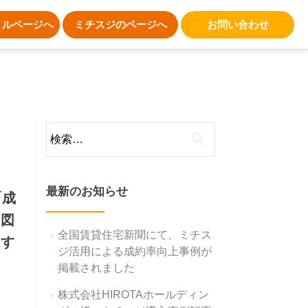
トルページへ
ミチスジのページへ
お問い合わせ
検
索:
最新のお知らせ
「成
を図
全国賃貸住宅新聞にて、ミチス
ます
ジ活用による成約率向上事例が
掲載されました
株式会社HIROTAホールディン