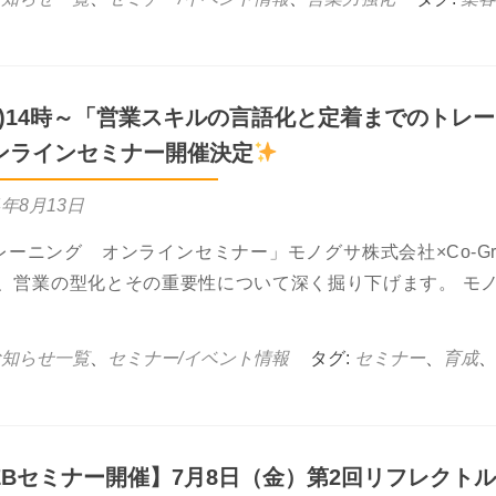
火)14時～「営業スキルの言語化と定着までのトレ
ンラインセミナー開催決定
4年8月13日
ニング オンラインセミナー」モノグサ株式会社×Co-Gro
は、営業の型化とその重要性について深く掘り下げます。 モ
bout 9月3日(火)14時～「営業スキルの言語化と定着までのト
お知らせ一覧
、
セミナー/イベント情報
タグ:
セミナー
、
育成
、
EBセミナー開催】7月8日（金）第2回リフレクト