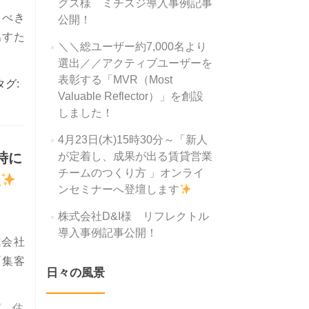
グス様 ミチスジ導入事例記事
るべき
公開！
出すた
＼＼総ユーザー約7,000名より
まへ「成果の出る営業組織をつくるために、リーダーが掲げ、浸透を
選出／／アクティブユーザーを
表彰する「MVR（Most
タグ:
Valuable Reflector）」を創設
しました！
4月23日(木)15時30分～「新人
時に
が定着し、成果が出る賃貸営業
チームのつくり方 」オンライ
定
ンセミナーへ登壇します
株式会社D&I様 リフレクトル
導入事例記事公開！
式会社
「集客
日々の風景
住宅業界の経営を加速させる経営セミナー」開催決定
、
住