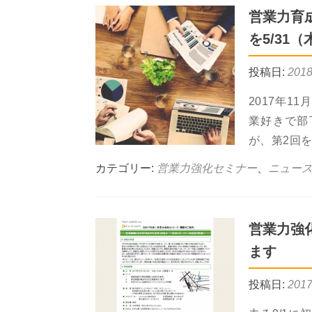
営業力育成
を5/31
投稿日:
201
2017年1
業好きで部
が、第2回を
カテゴリー:
営業力強化セミナー
、
ニュー
営業力強化
ます
投稿日:
201