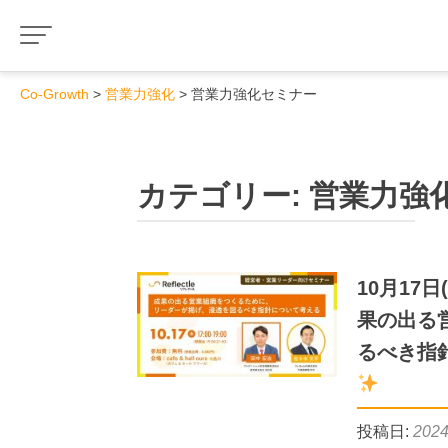
Co-Growth
営業力強化
営業力強化セミナー
カテゴリー:
営業力強
10月17
果の出る
るべき指
投稿日:
202