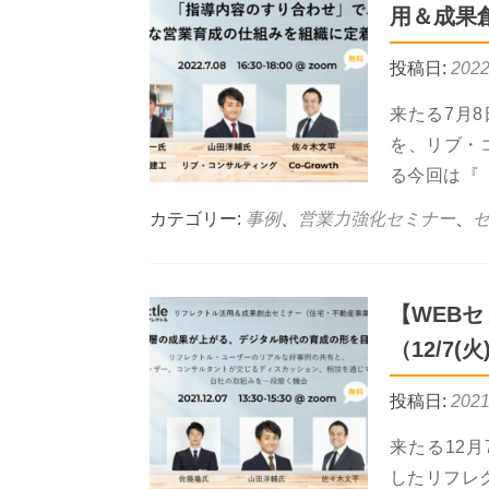
用＆成果
投稿日:
202
来たる7月8
を、リブ・
る今回は『
カテゴリー:
事例
、
営業力強化セミナー
、
セ
【WEB
（12/7(火
投稿日:
202
来たる12月
したリフレ