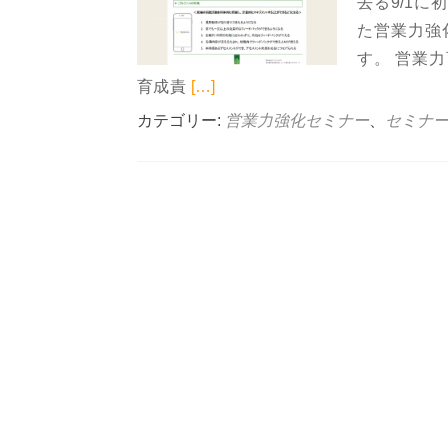
去る9/1
た営業力強
す。 営業
Read more about 営業力強化
育成責
[…]
カテゴリー:
営業力強化セミナー
、
セミナー
Posts
navigation