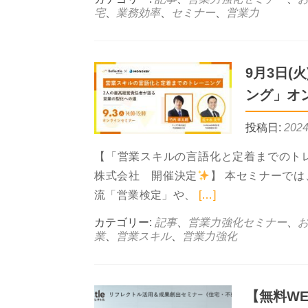
宅
、
業務効率
、
セミナー
、
営業力
9月3日(
ング」オ
投稿日:
202
【「営業スキルの言語化と定着までのトレー
株式会社 開催決定
】 本セミナーで
Read more a
流「営業検定」や、
[…]
カテゴリー:
記事
、
営業力強化セミナー
、
業
、
営業スキル
、
営業力強化
【無料W