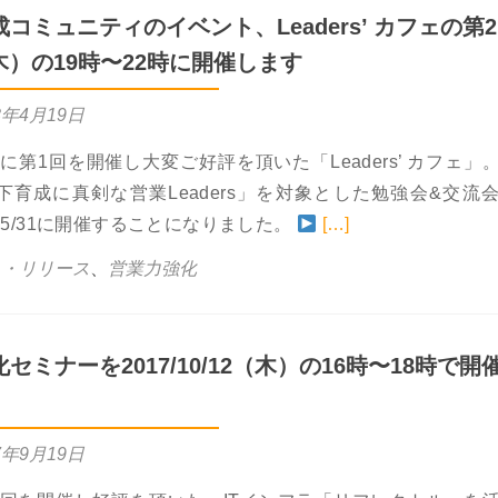
コミュニティのイベント、Leaders’ カフェの第
（木）の19時〜22時に開催します
8年4月19日
1月に第1回を開催し大変ご好評を頂いた「Leaders’ カフェ」
下育成に真剣な営業Leaders」を対象とした勉強会&交流
Read more ab
5/31に開催することになりました。
[…]
ス・リリース
、
営業力強化
セミナーを2017/10/12（木）の16時〜18時で開
7年9月19日