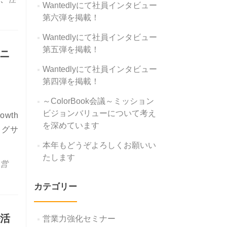
Wantedlyにて社員インタビュー
第六弾を掲載！
Wantedlyにて社員インタビュー
第五弾を掲載！
ーニ
Wantedlyにて社員インタビュー
第四弾を掲載！
～ColorBook会議～ミッション
ビジョンバリューについて考え
wth
を深めています
ノグサ
レーニング」オンラインセミナー開催決定
本年もどうぞよろしくお願いい
たします
営
カテゴリー
ル活
営業力強化セミナー