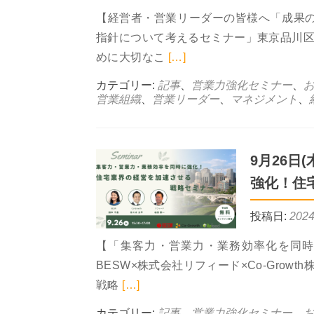
【経営者・営業リーダーの皆様へ「成果
指針について考えるセミナー」東京品川
Read more abou
めに大切なこ
[…]
カテゴリー:
記事
、
営業力強化セミナー
、
営業組織
、
営業リーダー
、
マネジメント
、
9月26日
強化！住
投稿日:
202
【「集客力・営業力・業務効率化を同
BESW×株式会社リフィード×Co-Growt
Read more about 9月2
戦略
[…]
カテゴリー:
記事
、
営業力強化セミナー
、