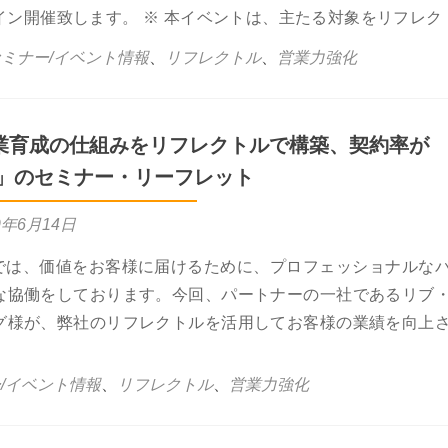
イン開催致します。 ※ 本イベントは、主たる対象をリフレク
ミナー/イベント情報
、
リフレクトル
、
営業力強化
業育成の仕組みをリフレクトルで構築、契約率が
P!」のセミナー・リーフレット
9年6月14日
wthでは、価値をお客様に届けるために、プロフェッショナルな
な協働をしております。今回、パートナーの一社であるリブ
グ様が、弊社のリフレクトルを活用してお客様の業績を向上
育成の仕組みをリフレクトルで構築、契約率が164%UP!」のセミナ
/イベント情報
、
リフレクトル
、
営業力強化