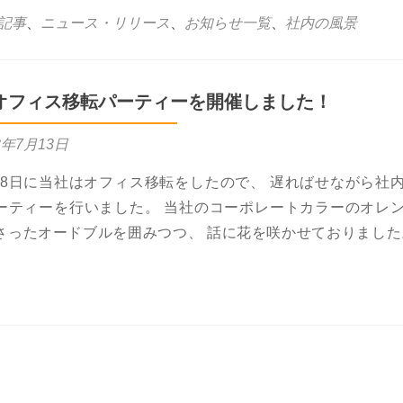
記事
、
ニュース・リリース
、
お知らせ一覧
、
社内の風景
オフィス移転パーティーを開催しました！
3年7月13日
月18日に当社はオフィス移転をしたので、 遅ればせながら社
ーティーを行いました。 当社のコーポレートカラーのオレ
さったオードブルを囲みつつ、 話に花を咲かせておりました
more about 社内にてオフィス移転パーティーを開催しました！