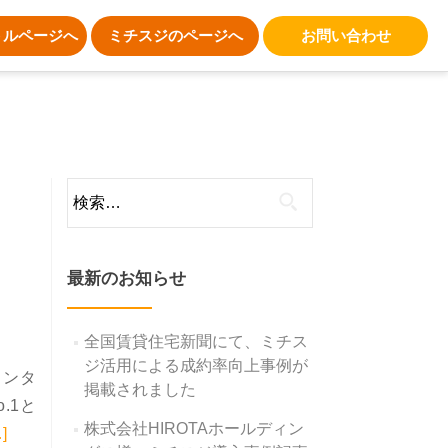
トルページへ
ミチスジのページへ
お問い合わせ
検
索:
最新のお知らせ
全国賃貸住宅新聞にて、ミチス
ジ活用による成約率向上事例が
インタ
掲載されました
.1と
株式会社HIROTAホールディン
ead more about Wantedlyにて社員インタビュー第一弾<
]