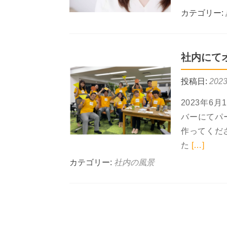
カテゴリー:
社内にて
投稿日:
202
2023年6
バーにてパ
作ってくだ
Read 
た
[…]
カテゴリー:
社内の風景
Posts
navigation