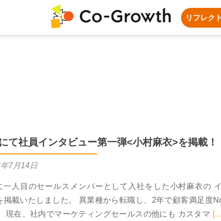
リフレク
dlyにて社員インタビュー第一弾<小村麻衣>を掲載！
3年7月14日
wthに一人目のセールスメンバーとして入社をした小村麻衣の 
掲載いたしました。 異業種から転職し、2年で顧客満足度No
R
。 現在、社内でマーケティングセールスの他にも カスタマ
[…