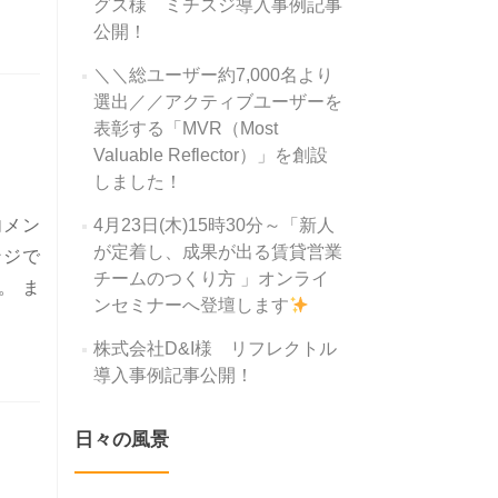
グス様 ミチスジ導入事例記事
公開！
＼＼総ユーザー約7,000名より
選出／／アクティブユーザーを
表彰する「MVR（Most
Valuable Reflector）」を創設
しました！
内メン
4月23日(木)15時30分～「新人
が定着し、成果が出る賃貸営業
ンジで
チームのつくり方 」オンライ
。 ま
ンセミナーへ登壇します
株式会社D&I様 リフレクトル
導入事例記事公開！
日々の風景