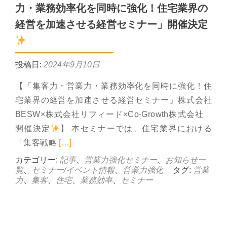
力・業務効率化を同時に強化！住宅業界の
経営を加速させる経営セミナー」開催決定
投稿日:
2024年9月10日
【「集客力・営業力・業務効率化を同時に強化！住
宅業界の経営を加速させる経営セミナー」株式会社
BESW×株式会社リフィード×Co-Growth株式会社
開催決定
】 本セミナーでは、住宅業界における
Read more about 9月26日(木)
「集客戦略
[…]
カテゴリー:
記事
、
営業力強化セミナー
、
お知らせ一
覧
、
セミナー/イベント情報
、
営業力強化
タグ:
営業
力
、
集客
、
住宅
、
業務効率
、
セミナー
Posts