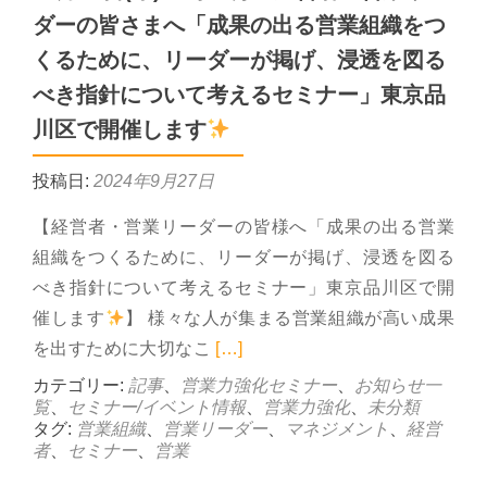
ダーの皆さまへ「成果の出る営業組織をつ
くるために、リーダーが掲げ、浸透を図る
べき指針について考えるセミナー」東京品
川区で開催します
投稿日:
2024年9月27日
【経営者・営業リーダーの皆様へ「成果の出る営業
組織をつくるために、リーダーが掲げ、浸透を図る
べき指針について考えるセミナー」東京品川区で開
催します
】 様々な人が集まる営業組織が高い成果
Read more about 1
を出すために大切なこ
[…]
カテゴリー:
記事
、
営業力強化セミナー
、
お知らせ一
覧
、
セミナー/イベント情報
、
営業力強化
、
未分類
タグ:
営業組織
、
営業リーダー
、
マネジメント
、
経営
者
、
セミナー
、
営業