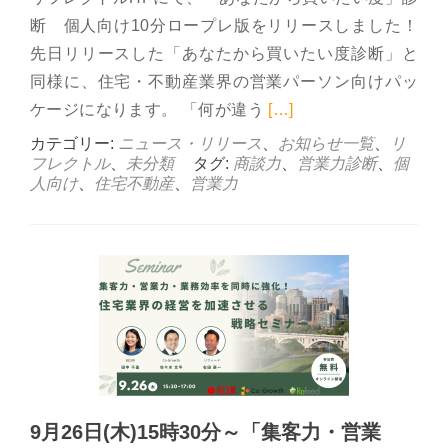
断 個人向け10分ロープレ版をリリースしました！
先日リリースした「あなたから買いたい度診断」と
同様に、住宅・不動産業界の営業パーソン向けパッ
Read more abo
ケージになります。 「何が違う
[…]
カテゴリー:
ニュース・リリース
、
お知らせ一覧
、
リ
フレクトル
、
未分類
タグ:
商談力
、
営業力診断
、
個
人向け
、
住宅不動産
、
営業力
9月26日(木)15時30分～「集客力・営業