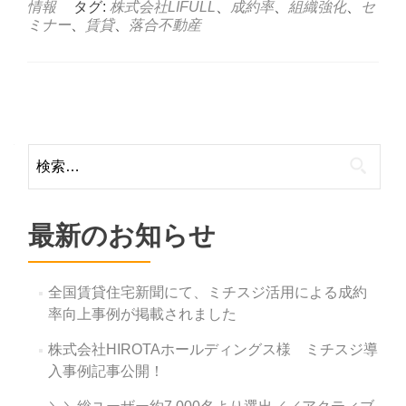
情報
タグ:
株式会社LIFULL
、
成約率
、
組織強化
、
セ
ミナー
、
賃貸
、
落合不動産
Posts
navigation
検
索:
最新のお知らせ
全国賃貸住宅新聞にて、ミチスジ活用による成約
率向上事例が掲載されました
株式会社HIROTAホールディングス様 ミチスジ導
入事例記事公開！