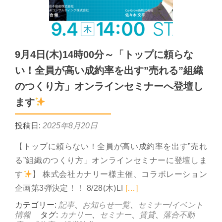
9月4日(木)14時00分～「トップに頼らな
い！全員が高い成約率を出す”売れる”組織
のつくり方」オンラインセミナーへ登壇し
ます
投稿日:
2025年8月20日
【トップに頼らない！全員が高い成約率を出す”売れ
る”組織のつくり方」オンラインセミナーに登壇しま
す
】 株式会社カナリー様主催、コラボレーション
Read more abou
企画第3弾決定！！ 8/28(木)LI
[…]
カテゴリー:
記事
、
お知らせ一覧
、
セミナー/イベント
情報
タグ:
カナリー
、
セミナー
、
賃貸
、
落合不動