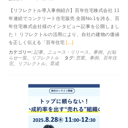
【リフレクトル導入事例紹介】百年住宅株式会社 11
年連続でコンクリート住宅販売 全国No.1を誇る、百
年住宅株式会社様のインタビュー記事を公開しまし
た！ リフレクトルの活用により、自社の建物の価値
Read more about 
を正しく伝える「百年住宅
[…]
カテゴリー:
記事
、
ニュース・リリース
、
事例
、
お知
らせ一覧
、
リフレクトル
タグ:
営業
、
事例
、
百年住
宅
、
リフレクトル
、
育成