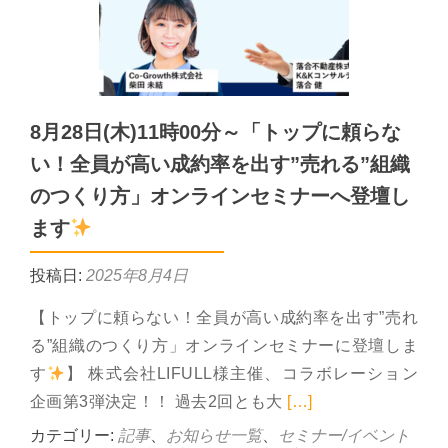
8月28日(木)11時00分～「トップに頼らな
い！全員が高い成約率を出す”売れる”組織
のつくり方」オンラインセミナーへ登壇し
ます
投稿日:
2025年8月4日
【トップに頼らない！全員が高い成約率を出す”売れ
る”組織のつくり方」オンラインセミナーに登壇しま
す
】 株式会社LIFULL様主催、コラボレーション
Read more a
企画第3弾決定！！ 過去2回とも大
[…]
カテゴリー:
記事
、
お知らせ一覧
、
セミナー/イベント