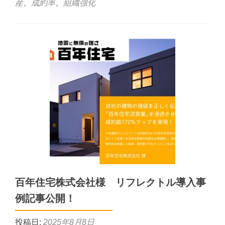
産
、
成約率
、
組織強化
百年住宅株式会社様 リフレクトル導入事
例記事公開！
投稿日:
2025年8月8日