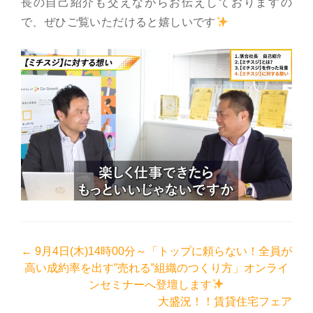
長の自己紹介も交えながらお伝えしておりますの
で、ぜひご覧いただけると嬉しいです
投
←
9月4日(木)14時00分～「トップに頼らない！全員が
高い成約率を出す”売れる”組織のつくり方」オンライ
稿
ンセミナーへ登壇します
ナ
大盛況！！賃貸住宅フェア