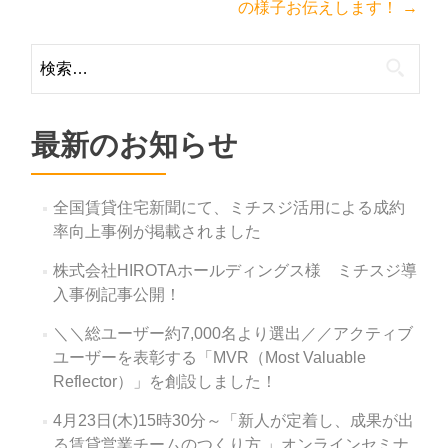
ビ
の様子お伝えします！
→
ゲ
検
ー
索:
シ
ョ
最新のお知らせ
ン
全国賃貸住宅新聞にて、ミチスジ活用による成約
率向上事例が掲載されました
株式会社HIROTAホールディングス様 ミチスジ導
入事例記事公開！
＼＼総ユーザー約7,000名より選出／／アクティブ
ユーザーを表彰する「MVR（Most Valuable
Reflector）」を創設しました！
4月23日(木)15時30分～「新人が定着し、成果が出
る賃貸営業チームのつくり方 」オンラインセミナ