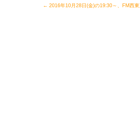
投
←
2016年10月28日(金)の19:30～、
稿
ナ
ビ
ゲ
ー
シ
ョ
ン