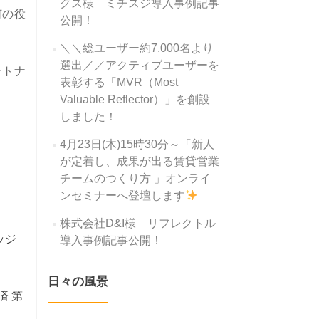
グス様 ミチスジ導入事例記事
何の役
公開！
＼＼総ユーザー約7,000名より
選出／／アクティブユーザーを
ートナ
表彰する「MVR（Most
Valuable Reflector）」を創設
しました！
4月23日(木)15時30分～「新人
が定着し、成果が出る賃貸営業
チームのつくり方 」オンライ
ンセミナーへ登壇します
株式会社D&I様 リフレクトル
ッジ
導入事例記事公開！
日々の風景
済 第