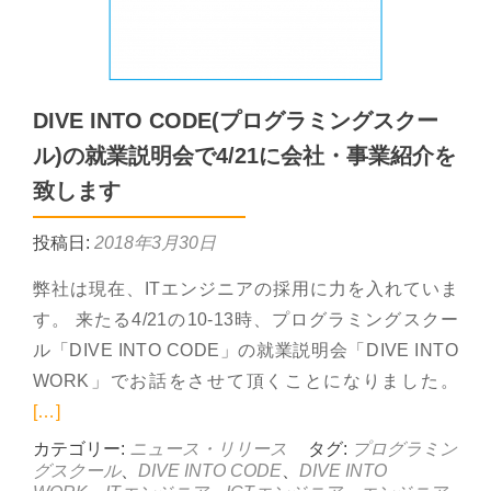
DIVE INTO CODE(プログラミングスクー
ル)の就業説明会で4/21に会社・事業紹介を
致します
投稿日:
2018年3月30日
弊社は現在、ITエンジニアの採用に力を入れていま
す。 来たる4/21の10-13時、プログラミングスクー
ル「DIVE INTO CODE」の就業説明会「DIVE INTO
Re
WORK」でお話をさせて頂くことになりました。
[…]
カテゴリー:
ニュース・リリース
タグ:
プログラミン
グスクール
、
DIVE INTO CODE
、
DIVE INTO