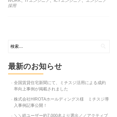
WORK
、
ITエンジニア
、
ICTエンジニア
、
エンジニア
採用
Posts
navigation
検
索:
最新のお知らせ
全国賃貸住宅新聞にて、ミチスジ活用による成約
率向上事例が掲載されました
株式会社HIROTAホールディングス様 ミチスジ導
入事例記事公開！
＼＼総ユーザー約7,000名より選出／／アクティブ