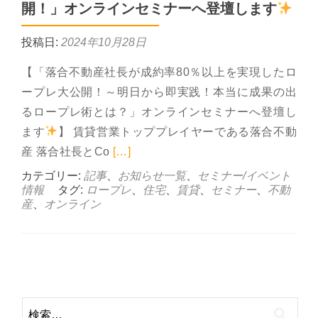
開！」オンラインセミナーへ登壇します
投稿日:
2024年10月28日
【「落合不動産社長が成約率80％以上を実現したロ
ープレ大公開！～明日から即実践！本当に成果の出
るロープレ術とは？」オンラインセミナーへ登壇し
ます
】 賃貸営業トッププレイヤーである落合不動
Read more about 11月14
産 落合社長とCo
[…]
カテゴリー:
記事
、
お知らせ一覧
、
セミナー/イベント
情報
タグ:
ロープレ
、
住宅
、
賃貸
、
セミナー
、
不動
産
、
オンライン
Posts
navigation
検