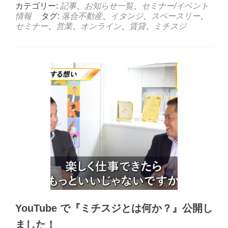
カテゴリー:
記事
、
お知らせ一覧
、
セミナー/イベント
情報
タグ:
落合不動産
、
イタンジ
、
スペースリー
、
セミナー
、
営業
、
オンライン
、
賃貸
、
ミチスジ
YouTube で『ミチスジとは何か？』公開し
ました！