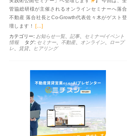
実践術公開セミナー」へ登壇します
】 今回は、全
管協総研様が主催されるオンラインセミナーへ落合
不動産 落合社長とCo-Growth代表佐々木がゲスト登
Read more about 5月29日(木
壇します！
[…]
カテゴリー:
お知らせ一覧
、
記事
、
セミナー/イベント
情報
タグ:
セミナー
、
不動産
、
オンライン
、
ロープ
レ
、
賃貸
、
ヒアリング