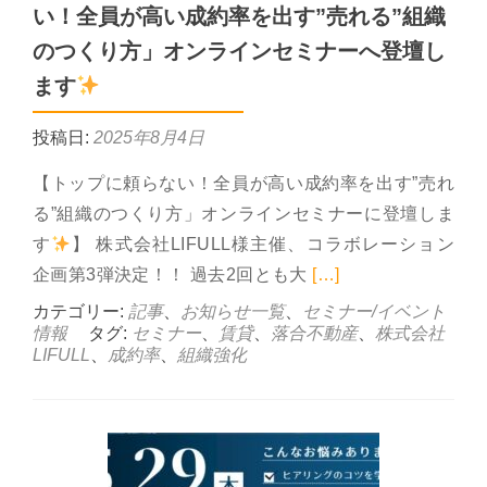
い！全員が高い成約率を出す”売れる”組織
のつくり方」オンラインセミナーへ登壇し
ます
投稿日:
2025年8月4日
【トップに頼らない！全員が高い成約率を出す”売れ
る”組織のつくり方」オンラインセミナーに登壇しま
す
】 株式会社LIFULL様主催、コラボレーション
Read more a
企画第3弾決定！！ 過去2回とも大
[…]
カテゴリー:
記事
、
お知らせ一覧
、
セミナー/イベント
情報
タグ:
セミナー
、
賃貸
、
落合不動産
、
株式会社
LIFULL
、
成約率
、
組織強化