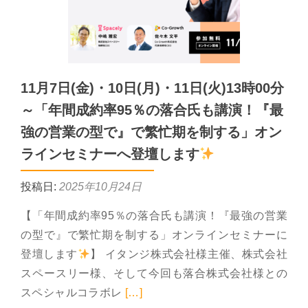
11月7日(金)・10日(月)・11日(火)13時00分
～「年間成約率95％の落合氏も講演！『最
強の営業の型で』で繁忙期を制する」オン
ラインセミナーへ登壇します
投稿日:
2025年10月24日
【「年間成約率95％の落合氏も講演！『最強の営業
の型で』で繁忙期を制する」オンラインセミナーに
登壇します
】 イタンジ株式会社様主催、株式会社
スペースリー様、そして今回も落合株式会社様との
Read more about 11月
スペシャルコラボレ
[…]