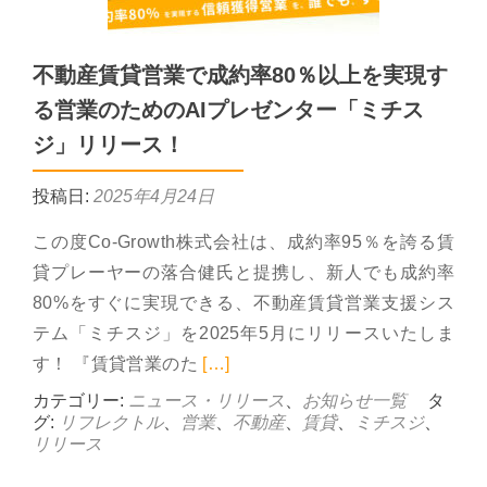
不動産賃貸営業で成約率80％以上を実現す
る営業のためのAIプレゼンター「ミチス
ジ」リリース！
投稿日:
2025年4月24日
この度Co-Growth株式会社は、成約率95％を誇る賃
貸プレーヤーの落合健氏と提携し、新人でも成約率
80%をすぐに実現できる、不動産賃貸営業支援シス
テム「ミチスジ」を2025年5月にリリースいたしま
Read more about 不動産
す！ 『賃貸営業のた
[…]
カテゴリー:
ニュース・リリース
、
お知らせ一覧
タ
グ:
リフレクトル
、
営業
、
不動産
、
賃貸
、
ミチスジ
、
リリース