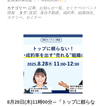
カテゴリー:
記事
、
お知らせ一覧
、
セミナー/イベント
情報
タグ:
賃貸
、
落合不動産
、
成約率
、
組織強化
、
カナリー
、
セミナー
8月28日(木)11時00分～「トップに頼らな