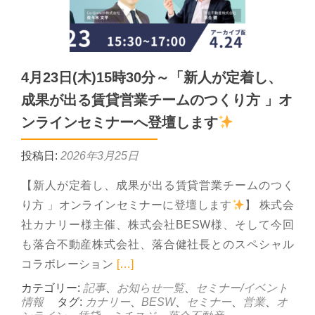
4月23日(木)15時30分～「新人が定着し、
成果が出る賃貸営業チームのつくり方 」オ
ンラインセミナーへ登壇します
投稿日:
2026年3月25日
【新人が定着し、成果が出る賃貸営業チームのつく
り方 」オンラインセミナーに登壇します
】 株式会
社カナリー様主催、株式会社BESW様、そして今回
も落合不動産株式会社、落合健社長とのスペシャル
Read more about 4月23
コラボレーション
[…]
カテゴリー:
記事
、
お知らせ一覧
、
セミナー/イベント
情報
タグ:
カナリー
、
BESW
、
セミナー
、
営業
、
オ