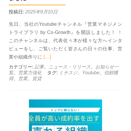
投稿日:
2025年9月10日
先日、当社のYoutubeチャンネル『営業マネジメン
トライブラリ by Co-Growth』を開設しました！ ！
このチャンネルは、代表佐々木が様々な方へインタ
ビューをし、ご覧いただく皆さんの日々の仕事、営
Read more about YouTube 
業や組織作りに
[…]
カテゴリー:
記事
、
ニュース・リリース
、
お知らせ一
覧
、
営業力強化
タグ:
ミチスジ
、
Youtube
、
信頼獲
得
、
営業
、
賃貸