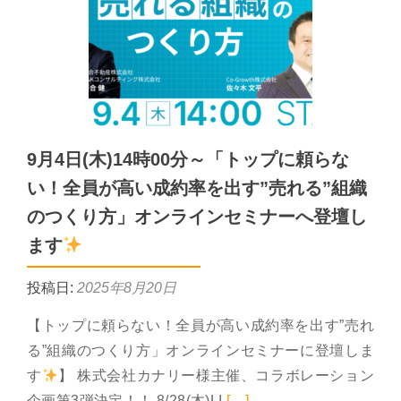
9月4日(木)14時00分～「トップに頼らな
い！全員が高い成約率を出す”売れる”組織
のつくり方」オンラインセミナーへ登壇し
ます
投稿日:
2025年8月20日
【トップに頼らない！全員が高い成約率を出す”売れ
る”組織のつくり方」オンラインセミナーに登壇しま
す
】 株式会社カナリー様主催、コラボレーション
Read more abou
企画第3弾決定！！ 8/28(木)LI
[…]