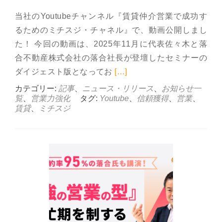
当社のYoutubeチャンネル『賃貸仲介営業で成功す
るためのミチスジ・チャネル』で、動画公開しまし
た！ 今回の動画は、2025年11月に代表佐々木と落
合不動産株式会社の落合社長が登壇したセミナーの
Read more about Y
ダイジェスト版となってお
[…]
カテゴリー:
記事
、
ニュース・リリース
、
お知らせ一
覧
、
営業力強化
タグ:
Youtube
、
信頼獲得
、
営業
、
賃貸
、
ミチスジ