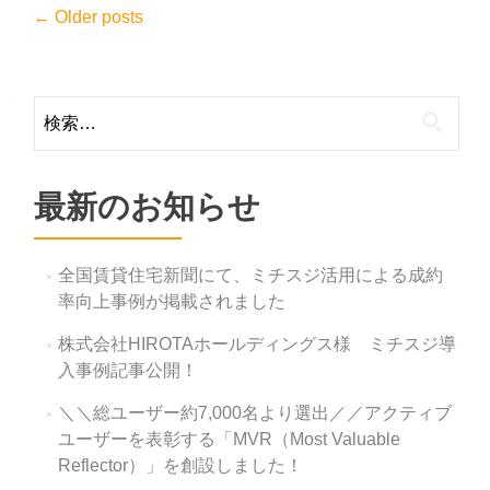
Posts
←
Older posts
navigation
検
索:
最新のお知らせ
全国賃貸住宅新聞にて、ミチスジ活用による成約
率向上事例が掲載されました
株式会社HIROTAホールディングス様 ミチスジ導
入事例記事公開！
＼＼総ユーザー約7,000名より選出／／アクティブ
ユーザーを表彰する「MVR（Most Valuable
Reflector）」を創設しました！