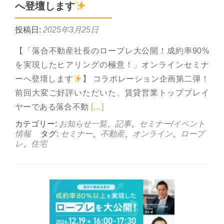
へ登壇します
投稿日:
2025年3月25日
【「落合不動産社長のロープレ大公開！成約率90%
を実現したヒアリングの極意！」オンラインセミナ
ーへ登壇します
】 コラボレーション企画第二弾！
前回大変ご好評いただいた、賃貸営業トッププレイ
Read more about 4月1
ヤーである落合不動
[…]
カテゴリー:
お知らせ一覧
、
記事
、
セミナー/イベント
情報
タグ:
セミナー
、
不動産
、
オンライン
、
ロープ
レ
、
住宅