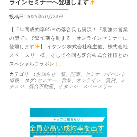
ラインセミナーへ登壇します
投稿日:
2025年10月24日
【「年間成約率95％の落合氏も講演！『最強の営業
の型で』で繁忙期を制する」オンラインセミナーに
登壇します
】 イタンジ株式会社様主催、株式会社
スペースリー様、そして今回も落合株式会社様との
Read more about 11月
スペシャルコラボレ
[…]
カテゴリー:
お知らせ一覧
、
記事
、
セミナー/イベント
情報
タグ:
セミナー
、
営業
、
オンライン
、
賃貸
、
ミ
チスジ
、
落合不動産
、
イタンジ
、
スペースリー