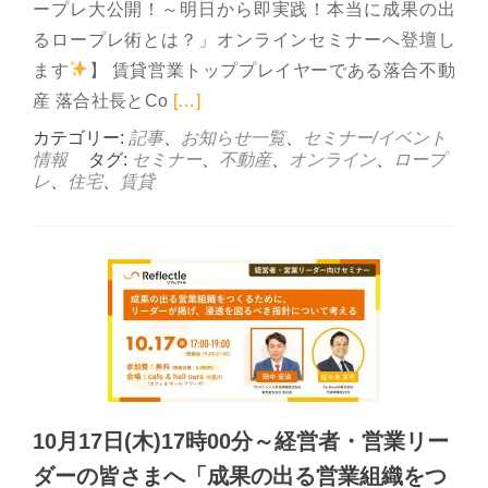
ープレ大公開！～明日から即実践！本当に成果の出
るロープレ術とは？」オンラインセミナーへ登壇し
ます
】 賃貸営業トッププレイヤーである落合不動
Read more about 11月14
産 落合社長とCo
[…]
カテゴリー:
記事
、
お知らせ一覧
、
セミナー/イベント
情報
タグ:
セミナー
、
不動産
、
オンライン
、
ロープ
レ
、
住宅
、
賃貸
10月17日(木)17時00分～経営者・営業リー
ダーの皆さまへ「成果の出る営業組織をつ