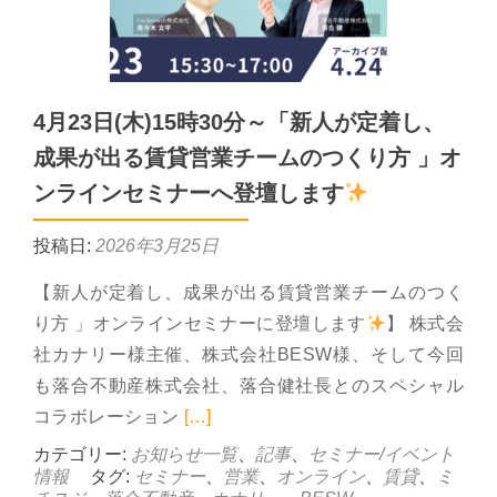
4月23日(木)15時30分～「新人が定着し、
成果が出る賃貸営業チームのつくり方 」オ
ンラインセミナーへ登壇します
投稿日:
2026年3月25日
【新人が定着し、成果が出る賃貸営業チームのつく
り方 」オンラインセミナーに登壇します
】 株式会
社カナリー様主催、株式会社BESW様、そして今回
も落合不動産株式会社、落合健社長とのスペシャル
Read more about 4月23
コラボレーション
[…]
カテゴリー:
お知らせ一覧
、
記事
、
セミナー/イベント
情報
タグ:
セミナー
、
営業
、
オンライン
、
賃貸
、
ミ