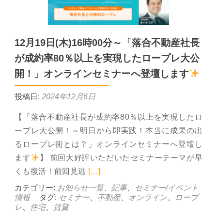
12月19日(木)16時00分～「落合不動産社長
が成約率80％以上を実現したロープレ大公
開！」オンラインセミナーへ登壇します
投稿日:
2024年12月6日
【「落合不動産社長が成約率80％以上を実現したロ
ープレ大公開！～明日から即実践！本当に成果の出
るロープレ術とは？」オンラインセミナーへ登壇し
ます
】 前回大好評いただいたセミナーテーマが早
Read more about 12月
くも復活！前回見逃
[…]
カテゴリー:
お知らせ一覧
、
記事
、
セミナー/イベント
情報
タグ:
セミナー
、
不動産
、
オンライン
、
ロープ
レ
、
住宅
、
賃貸