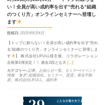
い！全員が高い成約率を出す”売れる”組織
のつくり方」オンラインセミナーへ登壇し
ます
投稿日:
2025年8月4日
【トップに頼らない！全員が高い成約率を出す”売れ
る”組織のつくり方」オンラインセミナーに登壇しま
す
】 株式会社LIFULL様主催、コラボレーション
Read more a
企画第3弾決定！！ 過去2回とも大
[…]
カテゴリー:
記事
、
お知らせ一覧
、
セミナー/イベント
情報
タグ:
組織強化
、
セミナー
、
賃貸
、
落合不動
産
、
株式会社LIFULL
、
成約率