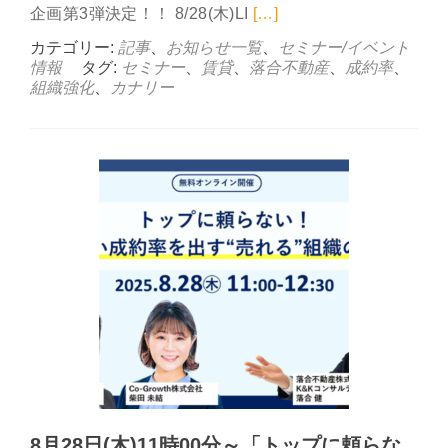
Read more abou
企画第3弾決定！！ 8/28(木)LI
[…]
カテゴリー:
記事
、
お知らせ一覧
、
セミナー/イベント
情報
タグ:
セミナー
、
賃貸
、
落合不動産
、
成約率
、
組織強化
、
カナリー
8月28日(木)11時00分～「トップに頼らな