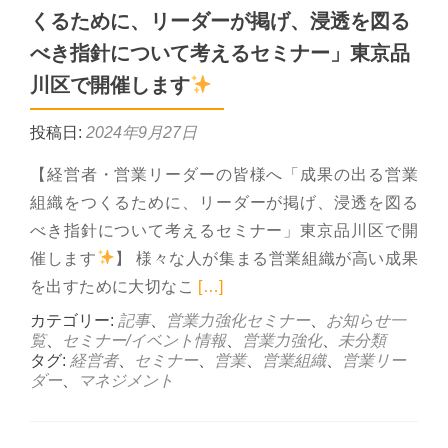
くるために、リーダーが掲げ、浸透を図る
べき指針について考えるセミナー」東京品
川区で開催します
投稿日:
2024年9月27日
【経営者・営業リーダーの皆様へ「成果の出る営業
組織をつくるために、リーダーが掲げ、浸透を図る
べき指針について考えるセミナー」東京品川区で開
催します
】 様々な人が集まる営業組織が高い成果
Read more about 1
を出すために大切なこ
[…]
カテゴリー:
記事
、
営業力強化セミナー
、
お知らせ一
覧
、
セミナー/イベント情報
、
営業力強化
、
未分類
タグ:
経営者
、
セミナー
、
営業
、
営業組織
、
営業リー
ダー
、
マネジメント