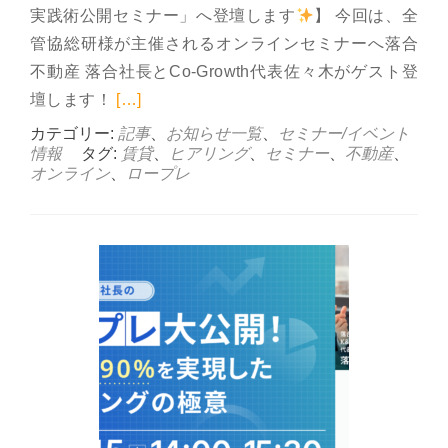
実践術公開セミナー」へ登壇します
】 今回は、全
管協総研様が主催されるオンラインセミナーへ落合
不動産 落合社長とCo-Growth代表佐々木がゲスト登
Read more about 5月29日(木
壇します！
[…]
カテゴリー:
記事
、
お知らせ一覧
、
セミナー/イベント
情報
タグ:
賃貸
、
ヒアリング
、
セミナー
、
不動産
、
オンライン
、
ロープレ