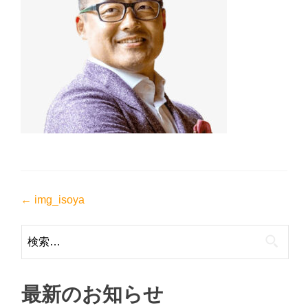
投
←
img_isoya
稿
検
ナ
索:
ビ
ゲ
最新のお知らせ
ー