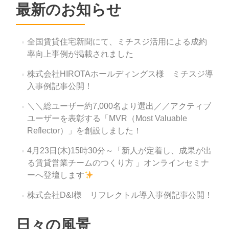
ー
最新のお知らせ
シ
ョ
全国賃貸住宅新聞にて、ミチスジ活用による成約
ン
率向上事例が掲載されました
株式会社HIROTAホールディングス様 ミチスジ導
入事例記事公開！
＼＼総ユーザー約7,000名より選出／／アクティブ
ユーザーを表彰する「MVR（Most Valuable
Reflector）」を創設しました！
4月23日(木)15時30分～「新人が定着し、成果が出
る賃貸営業チームのつくり方 」オンラインセミナ
ーへ登壇します
株式会社D&I様 リフレクトル導入事例記事公開！
日々の風景