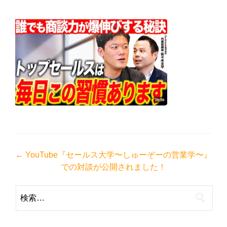
投
←
YouTube『セールス大学〜しゅーぞーの営業学〜』
での対談が公開されました！
稿
ナ
検
ビ
索:
ゲ