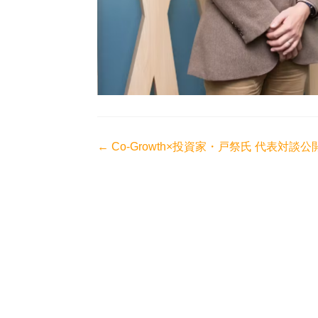
投
←
Co-Growth×投資家・戸祭氏 代表対談公
稿
ナ
ビ
ゲ
ー
シ
ョ