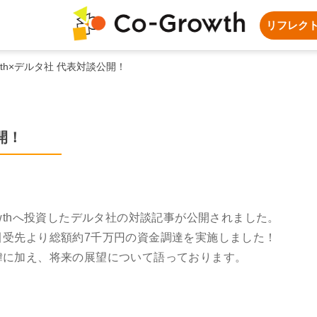
リフレク
owth×デルタ社 代表対談公開！
開！
-Growthへ投資したデルタ社の対談記事が公開されました。
を含む引受先より総額約7千万円の資金調達を実施しました！
緯に加え、将来の展望について語っております。