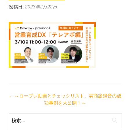
投稿日:
2023年2月22日
投
←
～ロープレ動画とチェックリスト、実商談録音の成
功事例を大公開！～
稿
ナ
検
ビ
索: