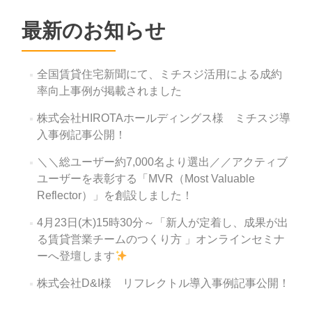
ゲ
ー
最新のお知らせ
シ
ョ
全国賃貸住宅新聞にて、ミチスジ活用による成約
ン
率向上事例が掲載されました
株式会社HIROTAホールディングス様 ミチスジ導
入事例記事公開！
＼＼総ユーザー約7,000名より選出／／アクティブ
ユーザーを表彰する「MVR（Most Valuable
Reflector）」を創設しました！
4月23日(木)15時30分～「新人が定着し、成果が出
る賃貸営業チームのつくり方 」オンラインセミナ
ーへ登壇します
株式会社D&I様 リフレクトル導入事例記事公開！