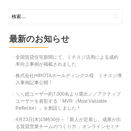
ョ
ン
検
索:
最新のお知らせ
全国賃貸住宅新聞にて、ミチスジ活用による成約
率向上事例が掲載されました
株式会社HIROTAホールディングス様 ミチスジ導
入事例記事公開！
＼＼総ユーザー約7,000名より選出／／アクティブ
ユーザーを表彰する「MVR（Most Valuable
Reflector）」を創設しました！
4月23日(木)15時30分～「新人が定着し、成果が出
る賃貸営業チームのつくり方 」オンラインセミナ