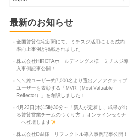
ビ
索:
ゲ
ー
最新のお知らせ
シ
ョ
全国賃貸住宅新聞にて、ミチスジ活用による成約
ン
率向上事例が掲載されました
株式会社HIROTAホールディングス様 ミチスジ導
入事例記事公開！
＼＼総ユーザー約7,000名より選出／／アクティブ
ユーザーを表彰する「MVR（Most Valuable
Reflector）」を創設しました！
4月23日(木)15時30分～「新人が定着し、成果が出
る賃貸営業チームのつくり方 」オンラインセミナ
ーへ登壇します
株式会社D&I様 リフレクトル導入事例記事公開！