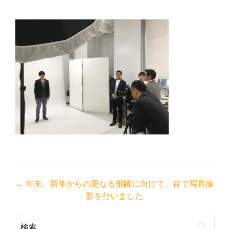
投
←
年末。新年からの更なる飛躍に向けて、皆で写真撮
影を行いました
稿
ナ
検