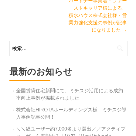
パートナー事業者・ファー
ナ
ストキャリア様による、
ビ
積水ハウス株式会社様・営
ゲ
業力強化支援の事例が記事
になりました
→
ー
シ
検
ョ
索:
ン
最新のお知らせ
全国賃貸住宅新聞にて、ミチスジ活用による成約
率向上事例が掲載されました
株式会社HIROTAホールディングス様 ミチスジ導
入事例記事公開！
＼＼総ユーザー約7,000名より選出／／アクティブ