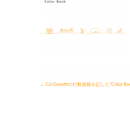
投
←
Co-Growthの行動規範を記した”Colo
稿
ナ
ビ
ゲ
ー