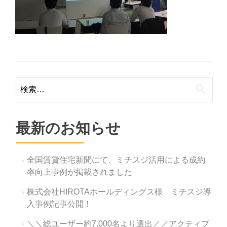
検
索:
最新のお知らせ
全国賃貸住宅新聞にて、ミチスジ活用による成約
率向上事例が掲載されました
株式会社HIROTAホールディングス様 ミチスジ導
入事例記事公開！
＼＼総ユーザー約7,000名より選出／／アクティブ