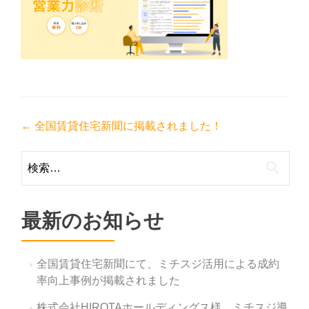
投
←
全国賃貸住宅新聞に掲載されました！
稿
検
ナ
索:
ビ
ゲ
最新のお知らせ
ー
シ
全国賃貸住宅新聞にて、ミチスジ活用による成約
ョ
率向上事例が掲載されました
ン
株式会社HIROTAホールディングス様 ミチスジ導