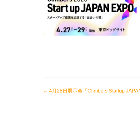
投
←
4月28日展示会「Climbers Startup
稿
ナ
ビ
ゲ
ー