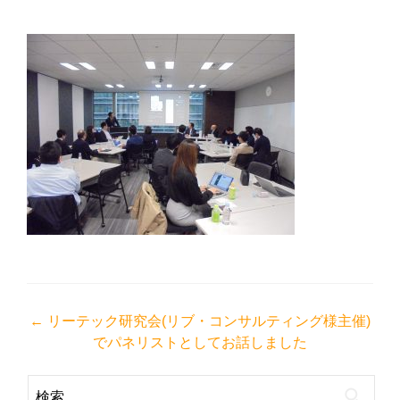
投
←
リーテック研究会(リブ・コンサルティング様主催)
でパネリストとしてお話しました
稿
ナ
検