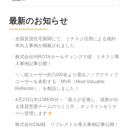
ビ
索:
ゲ
ー
最新のお知らせ
シ
ョ
全国賃貸住宅新聞にて、ミチスジ活用による成約
ン
率向上事例が掲載されました
株式会社HIROTAホールディングス様 ミチスジ導
入事例記事公開！
＼＼総ユーザー約7,000名より選出／／アクティブ
ユーザーを表彰する「MVR（Most Valuable
Reflector）」を創設しました！
4月23日(木)15時30分～「新人が定着し、成果が出
る賃貸営業チームのつくり方 」オンラインセミナ
ーへ登壇します
株式会社D&I様 リフレクトル導入事例記事公開！