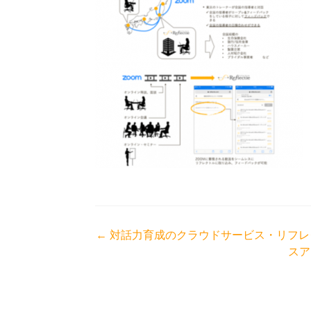
投
←
対話力育成のクラウドサービス・リフレク
スア
稿
ナ
ビ