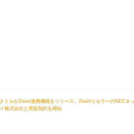
トルがZoom連携機能をリリース。ZoomリセラーのNECネ
イ株式会社と再販契約を締結