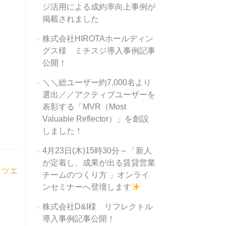
ジ活用による成約率向上事例が
掲載されました
株式会社HIROTAホールディン
グス様 ミチスジ導入事例記事
公開！
＼＼総ユーザー約7,000名より
選出／／アクティブユーザーを
表彰する「MVR（Most
Valuable Reflector）」を創設
しました！
4月23日(木)15時30分～「新人
が定着し、成果が出る賃貸営業
ッツエ
チームのつくり方 」オンライ
ンセミナーへ登壇します
株式会社D&I様 リフレクトル
導入事例記事公開！