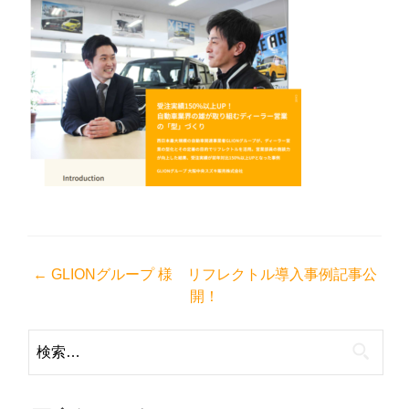
投
←
GLIONグループ 様 リフレクトル導入事例記事公
開！
稿
ナ
検
ビ
索:
ゲ