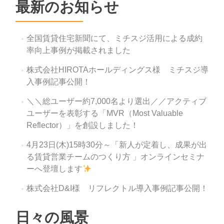
ー
最新のお知らせ
シ
ョ
全国賃貸住宅新聞にて、ミチスジ活用による成約
ン
率向上事例が掲載されました
株式会社HIROTAホールディングス様 ミチスジ導
入事例記事公開！
＼＼総ユーザー約7,000名より選出／／アクティブ
ユーザーを表彰する「MVR（Most Valuable
Reflector）」を創設しました！
4月23日(木)15時30分～「新人が定着し、成果が出
る賃貸営業チームのつくり方 」オンラインセミナ
ーへ登壇します
株式会社D&I様 リフレクトル導入事例記事公開！
日々の風景