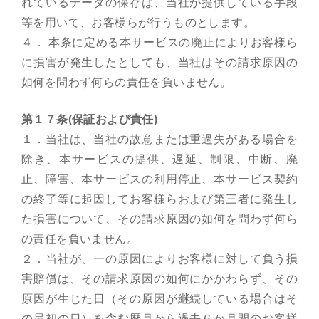
れているデータの保存は、当社が提供している手段
等を用いて、お客様らが行うものとします。
４． 本条に定める本サービスの廃止によりお客様ら
に損害が発生したとしても、当社はその請求原因の
如何を問わず何らの責任を負いません。
第１７条(保証および責任)
１．当社は、当社の故意または重過失がある場合を
除き、本サービスの提供、遅延、制限、中断、廃
止、障害、本サービスの利用停止、本サービス契約
の終了等に起因してお客様らおよび第三者に発生し
た損害について、その請求原因の如何を問わず何ら
の責任を負いません。
２．当社が、一の原因によりお客様に対して負う損
害賠償は、その請求原因の如何にかかわらず、その
原因が生じた日（その原因が継続している場合はそ
の最初の日）を含む暦月から過去６か月間のお客様