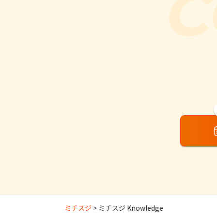
C
ミチスジ
ミチスジ Knowledge