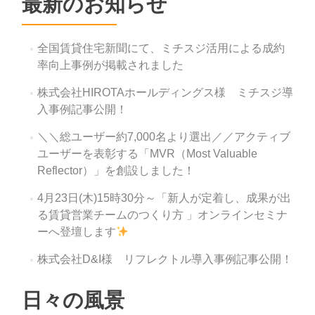
最新のお知らせ
シ
ョ
全国賃貸住宅新聞にて、ミチスジ活用による成約
ン
率向上事例が掲載されました
株式会社HIROTAホールディングス様 ミチスジ導
入事例記事公開！
＼＼総ユーザー約7,000名より選出／／アクティブ
ユーザーを表彰する「MVR（Most Valuable
Reflector）」を創設しました！
4月23日(木)15時30分～「新人が定着し、成果が出
る賃貸営業チームのつくり方 」オンラインセミナ
ーへ登壇します
株式会社D&I様 リフレクトル導入事例記事公開！
日々の風景