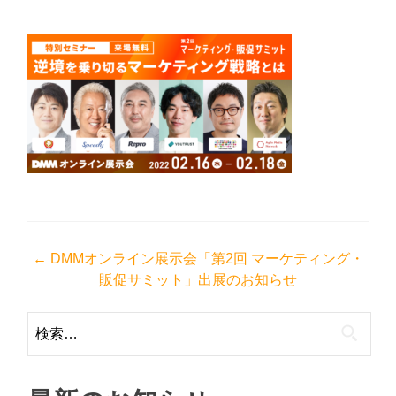
投
←
DMMオンライン展示会「第2回 マーケティング・
販促サミット」出展のお知らせ
稿
ナ
検
ビ
索:
ゲ
ー